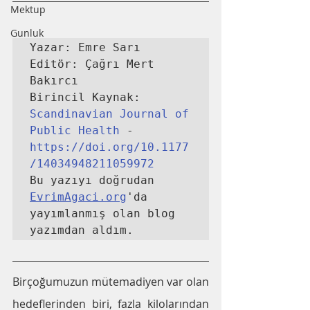
Mektup
Gunluk
Yazar: Emre Sarı

Editör: Çağrı Mert 
Bakırcı

Birincil Kaynak: 
Scandinavian Journal of 
Public Health
 - 
https://doi.org/10.1177
/14034948211059972
Bu yazıyı doğrudan 
EvrimAgaci.org
'da 
yayımlanmış olan blog 
yazımdan aldım.
Birçoğumuzun mütemadiyen var olan 
hedeflerinden biri, fazla kilolarından 