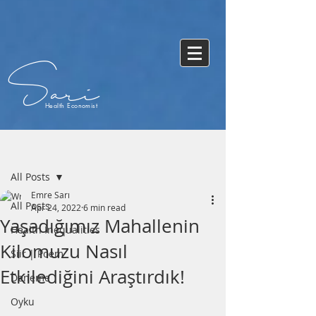
Sari
Health Economist
Post
All Posts
Emre Sarı
All Posts
Apr 24, 2022
6 min read
Yaşadığımız Mahallenin
Health Inequalities
Kilomuzu Nasıl
Siir | Poem
Etkilediğini Araştırdık!
Deneme
Oyku